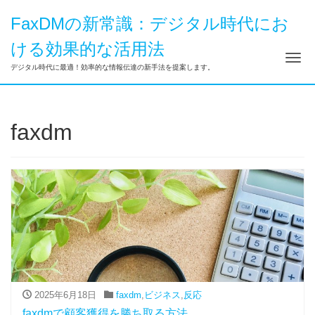
FaxDMの新常識：デジタル時代にお
ける効果的な活用法
ナ
デジタル時代に最適！効率的な情報伝達の新手法を提案します。
faxdm
2025年6月18日
faxdm
,
ビジネス
,
反応
faxdmで顧客獲得を勝ち取る方法