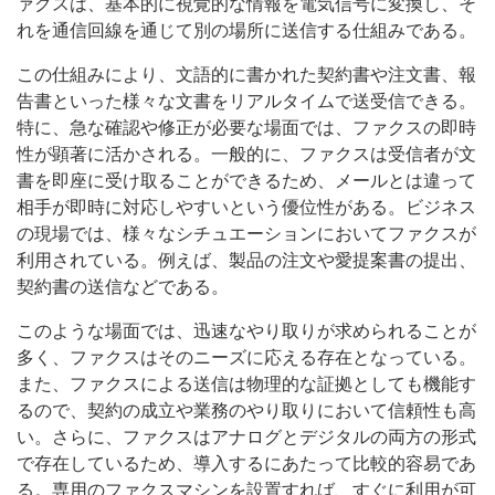
ァクスは、基本的に視覚的な情報を電気信号に変換し、そ
れを通信回線を通じて別の場所に送信する仕組みである。
この仕組みにより、文語的に書かれた契約書や注文書、報
告書といった様々な文書をリアルタイムで送受信できる。
特に、急な確認や修正が必要な場面では、ファクスの即時
性が顕著に活かされる。一般的に、ファクスは受信者が文
書を即座に受け取ることができるため、メールとは違って
相手が即時に対応しやすいという優位性がある。ビジネス
の現場では、様々なシチュエーションにおいてファクスが
利用されている。例えば、製品の注文や愛提案書の提出、
契約書の送信などである。
このような場面では、迅速なやり取りが求められることが
多く、ファクスはそのニーズに応える存在となっている。
また、ファクスによる送信は物理的な証拠としても機能す
るので、契約の成立や業務のやり取りにおいて信頼性も高
い。さらに、ファクスはアナログとデジタルの両方の形式
で存在しているため、導入するにあたって比較的容易であ
る。専用のファクスマシンを設置すれば、すぐに利用が可