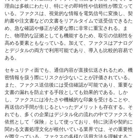
理由は多岐にわたり、特にその即時性や信頼性が際立って
いる。ファクスは、視覚的な情報を電気信号に変換し、契
約書や注文書などの文書をリアルタイムで送受信できるた
め、急な確認や修正が必要な際に非常に重宝される。ま
た、物理的な証拠としても機能するため、取引の信頼性を
高める要素ともなっている。加えて、ファクスはアナログ
とデジタルの両方で利用可能であり、導入も比較的容易で
ある。
セキュリティ面でも、通信内容が直接伝送されるため、機
密情報を扱う際にリスクが少ないことが評価されている。
また、ファクス送信後には受信確認が可能であり、重要な
文書の漏れを防止する手段としても効果的である。しか
し、ファクスには冷たさや機械的な印象を受けることや、
再送信の手間が生じるといったデメリットも存在する。そ
れでも、多くの企業はデジタル化の流れの中でファクスを
依然として「保険」として使っており、特に決済や契約に
関わる文書処理文化が根付いている業界では、その重要性
が際立っている。ファクスの多様な活用方法を理解するこ